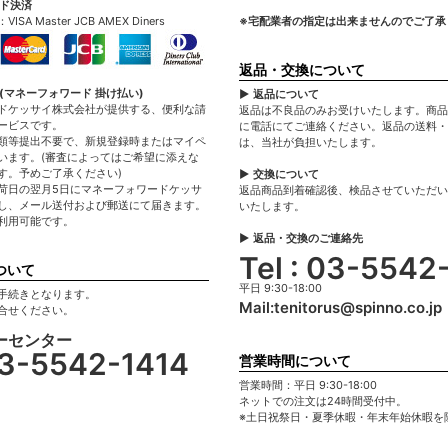
ード決済
A Master JCB AMEX Diners
※宅配業者の指定は出来ませんのでご了承
返品・交換について
(マネーフォワード 掛け払い)
▶ 返品について
ドケッサイ株式会社が提供する、便利な請
返品は不良品のみお受けいたします。商品
ービスです。
に電話にてご連絡ください。返品の送料・
類等提出不要で、新規登録時またはマイペ
は、当社が負担いたします。
います。(審査によってはご希望に添えな
す。予めご了承ください)
▶ 交換について
荷日の翌月5日にマネーフォワードケッサ
返品商品到着確認後、検品させていただい
し、メール送付および郵送にて届きます。
いたします。
利用可能です。
▶ 返品・交換のご連絡先
Tel : 03-5542
ついて
平日 9:30-18:00
手続きとなります。
Mail:
tenitorus@spinno.co.jp
合せください。
ーセンター
 03-5542-1414
営業時間について
営業時間：平日 9:30-18:00
ネットでの注文は24時間受付中。
※土日祝祭日・夏季休暇・年末年始休暇を