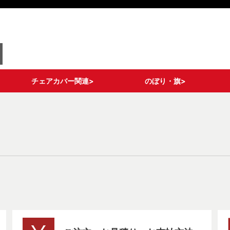
チェアカバー関連>
のぼり・旗>
ロングタイプ
ショートタイプ
ライトタイプ
ポケットタイプ
ドレスアップタイプ
メッシュポケットタイ
チェア備品
ストリームフラッグ
グランドバナー
フィッシュバナー
その他 変形のぼり
通常のぼり各種
既製デザインのぼり
キャリーのぼり/タペ
旗備品/部材
プ
ストリー