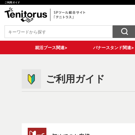
ご利用ガイド
就活ブース関連>
バナースタンド関連>
椅子装飾ツール
バナースタンド各種
テーブル装飾ツール
壁面装飾ツール
床面装飾ツール
収納ツール
セットプラン
X型バナー
ロール式バナー
大型サイズバナー
2WAYバナースタンド
ご利用ガイド