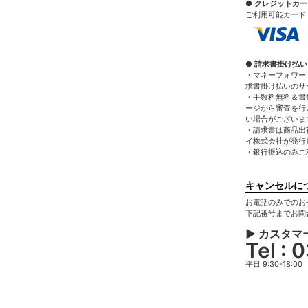
● クレジットカ
ご利用可能カード：VIS
● 請求書掛け払い
・マネーフォワー
求書掛け払いのサ
・手数料無料＆書
ージから審査を行
い場合がございま
・請求書は商品出
イ株式会社が発行
・銀行振込のみご
キャンセルに
お電話のみでのお
下記番号までお問
▶ カスタマ
Tel :
平日 9:30-18:00