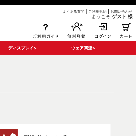
よくある質問
ご利用規約
お問い合わせ
ようこそ
ゲスト 様
ディスプレイ>
ウェア関連>
エアー注入式POP
ボンバルン関連
床面関連
その他ディスプレイ
看板・サイン
POPパーツ・部材
Tシャツ
ポロシャツ
ブルゾン
はっぴ
タンクポップ
マント