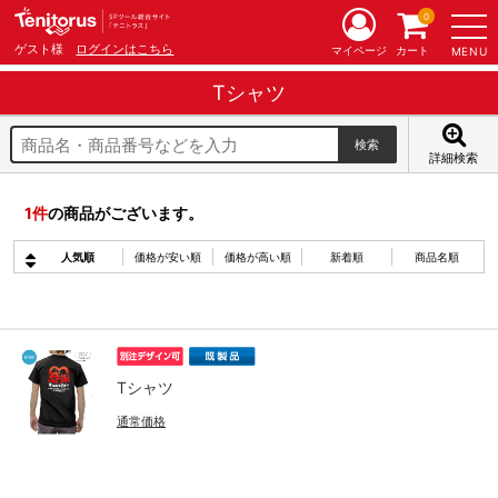
0
ゲスト様
ログインはこちら
マイページ
カート
MENU
Tシャツ
詳細検索
1
件
の商品がございます。
人気順
価格が安い順
価格が高い順
新着順
商品名順
Tシャツ
通常価格