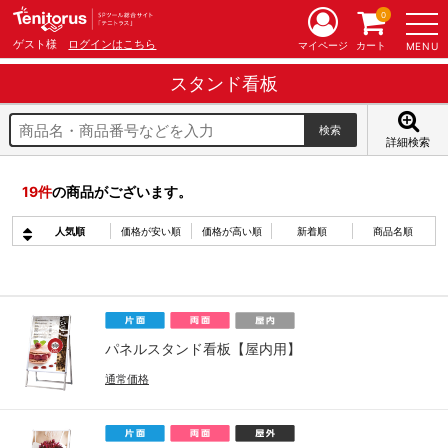
0
ゲスト様
ログインはこちら
マイページ
カート
MENU
スタンド看板
詳細検索
19
件
の商品がございます。
人気順
価格が安い順
価格が高い順
新着順
商品名順
パネルスタンド看板【屋内用】
通常価格