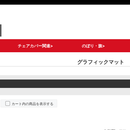
チェアカバー関連>
のぼり・旗>
ロングタイプ
ショートタイプ
ライトタイプ
ポケットタイプ
ドレスアップタイプ
メッシュポケットタイ
チェア備品
ストリームフラッグ
グランドバナー
フィッシュバナー
その他 変形のぼり
通常のぼり各種
既製デザインのぼり
キャリーのぼり/タペ
旗備品/部材
グラフィックマット
プ
ストリー
カート内の商品を表示する
。