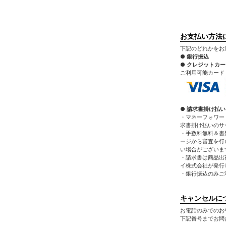
お支払い方法
下記のどれかをお
● 銀行振込
● クレジットカ
ご利用可能カード：VIS
● 請求書掛け払い
・マネーフォワー
求書掛け払いのサ
・手数料無料＆書
ージから審査を行
い場合がございま
・請求書は商品出
イ株式会社が発行
・銀行振込のみご
キャンセルに
お電話のみでのお
下記番号までお問