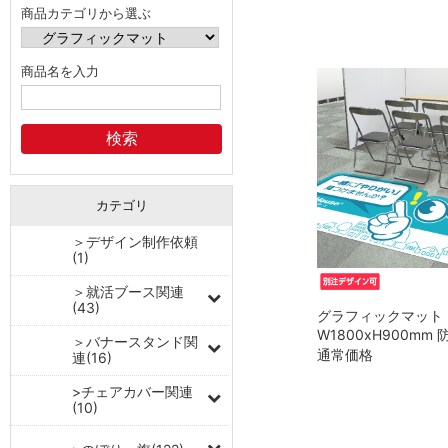
商品カテゴリから選ぶ
商品名を入力
カテゴリ
＞デザイン制作依頼
(1)
＞就活ブース関連
(43)
グラフィックマット
W1800xH900mm 
＞バナースタンド関
通常価格
連(16)
>チェアカバー関連
(10)