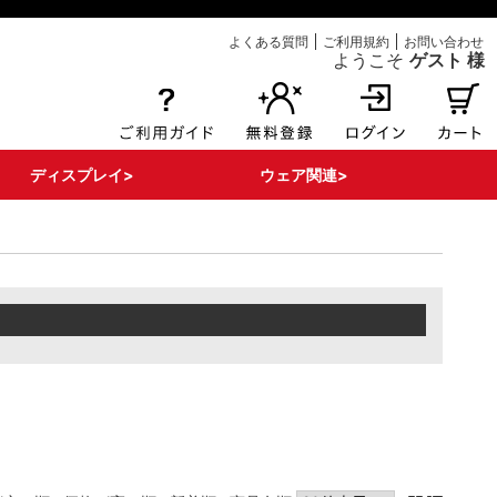
よくある質問
ご利用規約
お問い合わせ
ようこそ
ゲスト 様
ディスプレイ>
ウェア関連>
エアー注入式POP
ボンバルン関連
床面関連
その他ディスプレイ
看板・サイン
POPパーツ・部材
Tシャツ
ポロシャツ
ブルゾン
はっぴ
タンクポップ
マント