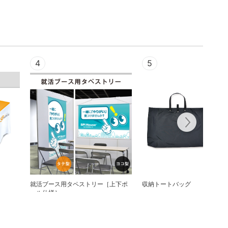
4
5
就活ブース用タペストリー［上下ポ
収納トートバッグ
ール仕様］