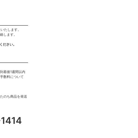
送いたします。
絡します。
ください。
到着後1週間以内
手数料について
たのち商品を発送
-1414