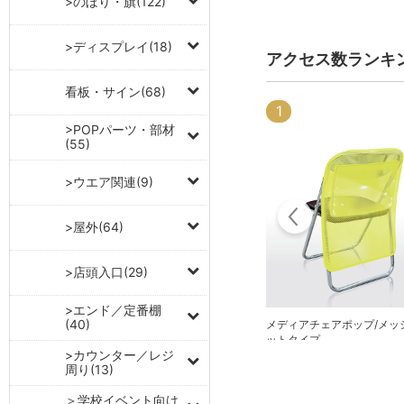
>のぼり・旗(122)
>ディスプレイ(18)
アクセス数ランキ
看板・サイン(68)
1
8
>POPパーツ・部材
(55)
>ウエア関連(9)
>屋外(64)
>店頭入口(29)
>エンド／定番棚
(40)
メディアチェアポップ/メッ
パーテーションフック
ットタイプ
>カウンター／レジ
周り(13)
＞学校イベント向け