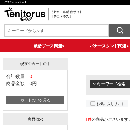
グラフィックマット
就活ブース関連>
バナースタンド関連>
椅子装飾ツール
バナースタンド各種
テーブル装飾ツール
壁面装飾ツール
床面装飾ツール
収納ツール
セットプラン
X型バナー
ロール式バナー
大型サイズバナー
2WAYバナースタンド
現在のカートの中
合計数量：
0
商品金額：
0円
キーワード検索
カートの中を見る
お気に入りリスト
1件
の商品がございます
商品検索