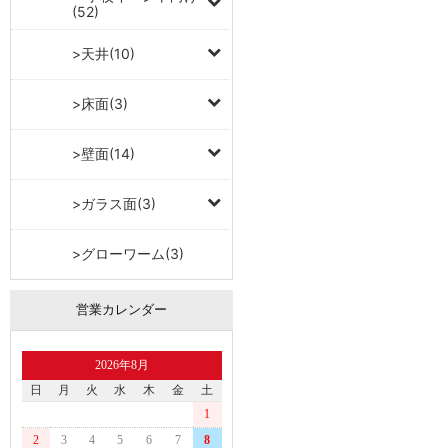
(52)
>天井(10)
>床面(3)
>壁面(14)
>ガラス面(3)
>グローワーム(3)
営業カレンダー
2026年8月
日
月
火
水
木
金
土
1
2
3
4
5
6
7
8