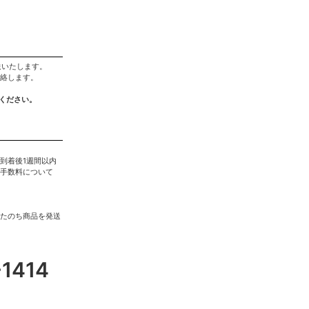
送いたします。
絡します。
ください。
到着後1週間以内
手数料について
たのち商品を発送
-1414