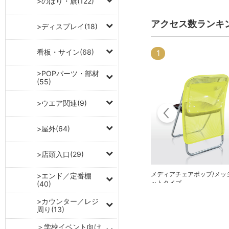
>のぼり・旗(122)
アクセス数ランキ
>ディスプレイ(18)
看板・サイン(68)
1
8
>POPパーツ・部材
(55)
>ウエア関連(9)
>屋外(64)
>店頭入口(29)
メディアチェアポップ/メッ
>エンド／定番棚
パーテーションフック
ットタイプ
(40)
>カウンター／レジ
周り(13)
＞学校イベント向け