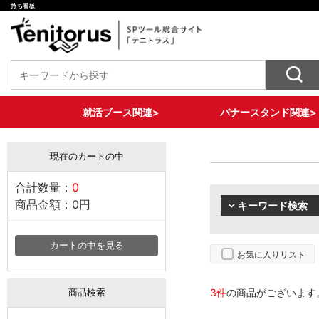
持ち看板
就活ブース関連>
バナースタンド関連>
椅子装飾ツール
バナースタンド各種
テーブル装飾ツール
壁面装飾ツール
床面装飾ツール
収納ツール
セットプラン
X型バナー
ロール式バナー
大型サイズバナー
2WAYバナースタンド
現在のカートの中
合計数量：
0
商品金額：
0円
キーワード検索
カートの中を見る
お気に入りリスト
3件
の商品がございます
商品検索