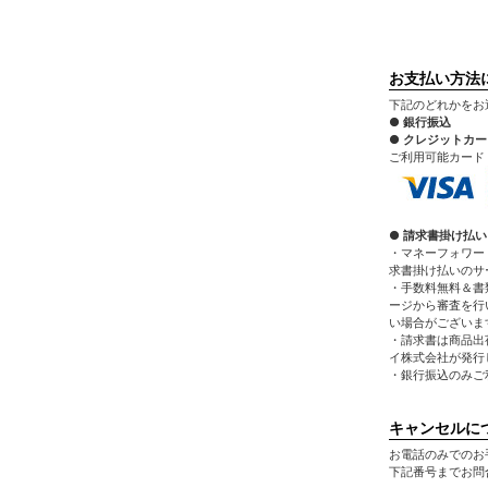
お支払い方法
下記のどれかをお
● 銀行振込
● クレジットカ
ご利用可能カード：VIS
● 請求書掛け払い
・マネーフォワー
求書掛け払いのサ
・手数料無料＆書
ージから審査を行
い場合がございま
・請求書は商品出
イ株式会社が発行
・銀行振込のみご
キャンセルに
お電話のみでのお
下記番号までお問