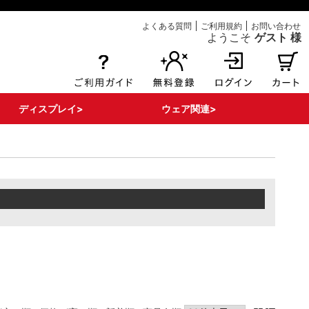
よくある質問
ご利用規約
お問い合わせ
ようこそ
ゲスト 様
ディスプレイ>
ウェア関連>
エアー注入式POP
ボンバルン関連
床面関連
その他ディスプレイ
看板・サイン
POPパーツ・部材
Tシャツ
ポロシャツ
ブルゾン
はっぴ
タンクポップ
マント