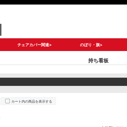
チェアカバー関連>
のぼり・旗>
ロングタイプ
ショートタイプ
ライトタイプ
ポケットタイプ
ドレスアップタイプ
メッシュポケットタイ
チェア備品
ストリームフラッグ
グランドバナー
フィッシュバナー
その他 変形のぼり
通常のぼり各種
既製デザインのぼり
キャリーのぼり/タペ
旗備品/部材
持ち看板
プ
ストリー
カート内の商品を表示する
。