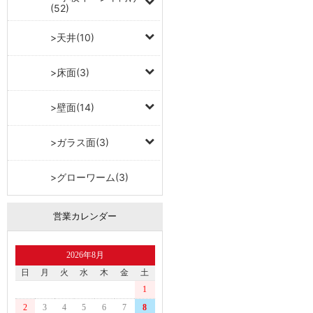
(52)
>天井(10)
>床面(3)
>壁面(14)
>ガラス面(3)
>グローワーム(3)
営業カレンダー
2026年8月
日
月
火
水
木
金
土
1
2
3
4
5
6
7
8