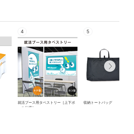
4
5
就活ブース用タペストリー［上下ポ
収納トートバッグ
ール仕様］