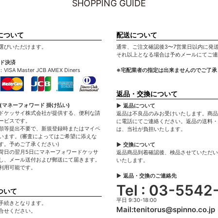
SHOPPING GUIDE
について
配送について
選びいただけます。
通常、ご注文確認後3〜7営業日以内に発
それ以上となる場合は予めメールにてご連
ード決済
A Master JCB AMEX Diners
※宅配業者の指定は出来ませんのでご了承
返品・交換について
(マネーフォワード 掛け払い)
▶ 返品について
ドケッサイ株式会社が提供する、便利な請
返品は不良品のみお受けいたします。商品
ービスです。
に電話にてご連絡ください。返品の送料・
類等提出不要で、新規登録時またはマイペ
は、当社が負担いたします。
います。(審査によってはご希望に添えな
す。予めご了承ください)
▶ 交換について
荷日の翌月5日にマネーフォワードケッサ
返品商品到着確認後、検品させていただい
し、メール送付および郵送にて届きます。
いたします。
利用可能です。
▶ 返品・交換のご連絡先
Tel : 03-5542
ついて
平日 9:30-18:00
手続きとなります。
Mail:
tenitorus@spinno.co.jp
合せください。