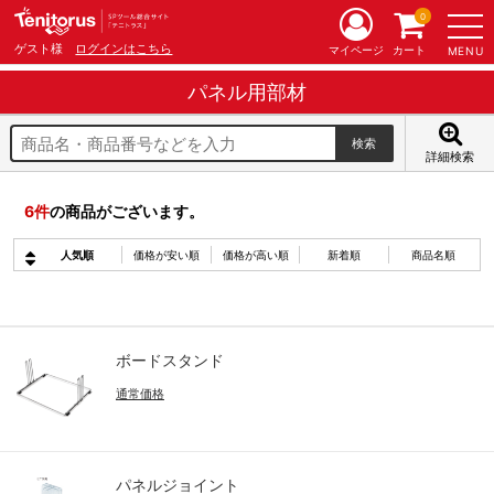
0
ゲスト様
ログインはこちら
マイページ
カート
MENU
パネル用部材
詳細検索
6
件
の商品がございます。
人気順
価格が安い順
価格が高い順
新着順
商品名順
ボードスタンド
通常価格
パネルジョイント