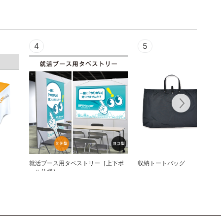
4
5
就活ブース用タペストリー［上下ポ
収納トートバッグ
ール仕様］