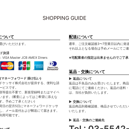
SHOPPING GUIDE
について
配送について
選びいただけます。
通常、ご注文確認後3〜7営業日以内に発
それ以上となる場合は予めメールにてご連
ード決済
A Master JCB AMEX Diners
※宅配業者の指定は出来ませんのでご了承
返品・交換について
(マネーフォワード 掛け払い)
▶ 返品について
ドケッサイ株式会社が提供する、便利な請
返品は不良品のみお受けいたします。商品
ービスです。
に電話にてご連絡ください。返品の送料・
類等提出不要で、新規登録時またはマイペ
は、当社が負担いたします。
います。(審査によってはご希望に添えな
す。予めご了承ください)
▶ 交換について
荷日の翌月5日にマネーフォワードケッサ
返品商品到着確認後、検品させていただい
し、メール送付および郵送にて届きます。
いたします。
利用可能です。
▶ 返品・交換のご連絡先
Tel : 03-5542