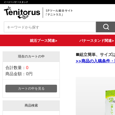
イージーバナースタンド
就活ブース関連>
バナースタンド関連>
椅子装飾ツール
バナースタンド各種
テーブル装飾ツール
壁面装飾ツール
床面装飾ツール
収納ツール
セットプラン
X型バナー
ロール式バナー
大型サイズバナー
2WAYバナースタンド
■組立簡単、サイズ
現在のカートの中
>>商品の入稿条件・
合計数量：
0
商品金額：
0円
カートの中を見る
商品検索