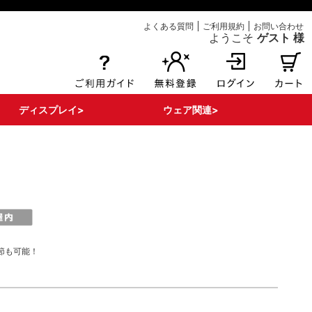
よくある質問
ご利用規約
お問い合わせ
ようこそ
ゲスト 様
ディスプレイ>
ウェア関連>
エアー注入式POP
ボンバルン関連
床面関連
その他ディスプレイ
看板・サイン
POPパーツ・部材
Tシャツ
ポロシャツ
ブルゾン
はっぴ
タンクポップ
マント
節も可能！