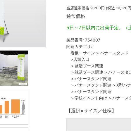
当店通常価格
9,200
円 (税込
10,120
円
通常価格
5日～7日以内に出荷予定。（
製品番号:
754007
関連カテゴリ:
看板・サイン
>
バナースタンド
>店頭入口
＞就活ブース関連
＞就活ブース関連
>
バナースタ
＞バナースタンド関連
＞バナースタンド関連
>
X型バ
＞バナースタンド関連
＞学校イベント向け
>
バナース
【選択×サイズ／仕様】