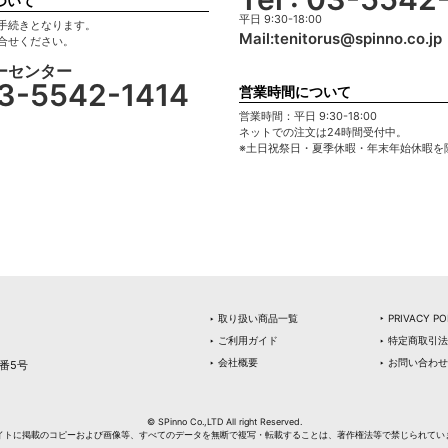
ついて
平日 9:30-18:00
手続きとなります。
Mail:
tenitorus@spinno.co.jp
合せください。
ーセンター
 03-5542-1414
営業時間について
営業時間：平日 9:30-18:00
ネットでの注文は24時間受付中。
※土日祝祭日・夏季休暇・年末年始休暇を
‣ 取り扱い商品一覧
‣ PRIVACY PO
‣ ご利用ガイド
‣ 特定商取引
‣ 会社概要
‣ お問い合わせ
番5号
© SPinno Co.,LTD All right Reserved.
イトに掲載のコピーおよび画像等、すべてのデータを無断で複写・転載することは、著作権法等で禁じられてい