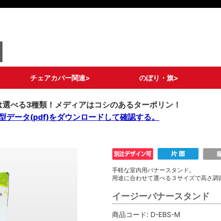
チェアカバー関連>
のぼり・旗>
ロングタイプ
ショートタイプ
ライトタイプ
ポケットタイプ
ドレスアップタイプ
メッシュポケットタイ
チェア備品
ストリームフラッグ
グランドバナー
フィッシュバナー
その他 変形のぼり
通常のぼり各種
既製デザインのぼり
キャリーのぼり/タペ
旗備品/部材
は選べる3種類！メディアはコシのあるターポリン！
プ
ストリー
型データ(pdf)をダウンロードして確認する。
手軽な室内用バナースタンド。
用途に合わせて選べる３サイズで高さ調
イージーバナースタンド
商品コード:
D-EBS-M