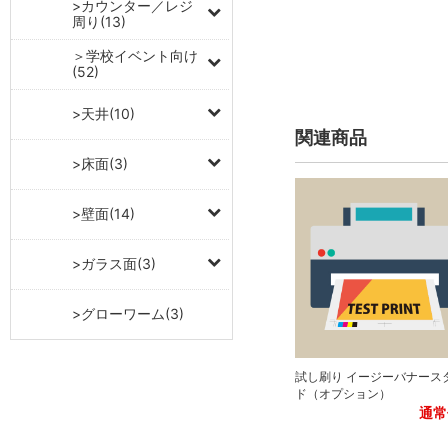
>カウンター／レジ
周り(13)
＞学校イベント向け
(52)
>天井(10)
関連商品
>床面(3)
>壁面(14)
>ガラス面(3)
>グローワーム(3)
試し刷り イージーバナース
ド（オプション）
通常