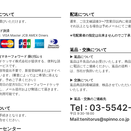
について
配送について
選びいただけます。
通常、ご注文確認後3〜7営業日以内に発
それ以上となる場合は予めメールにてご連
ード決済
A Master JCB AMEX Diners
※宅配業者の指定は出来ませんのでご了承
返品・交換について
(マネーフォワード 掛け払い)
▶ 返品について
ドケッサイ株式会社が提供する、便利な請
返品は不良品のみお受けいたします。商品
ービスです。
に電話にてご連絡ください。返品の送料・
類等提出不要で、新規登録時またはマイペ
は、当社が負担いたします。
います。(審査によってはご希望に添えな
す。予めご了承ください)
▶ 交換について
荷日の翌月5日にマネーフォワードケッサ
返品商品到着確認後、検品させていただい
し、メール送付および郵送にて届きます。
いたします。
利用可能です。
▶ 返品・交換のご連絡先
Tel : 03-5542
ついて
平日 9:30-18:00
手続きとなります。
Mail:
tenitorus@spinno.co.jp
合せください。
ーセンター