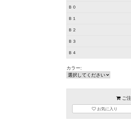
Ｂ０
Ｂ１
Ｂ２
Ｂ３
Ｂ４
カラー:
ご注
お気に入り