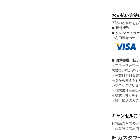
お支払い方法
下記のどれかをお
● 銀行振込
● クレジットカ
ご利用可能カード：VIS
● 請求書掛け払い
・マネーフォワー
求書掛け払いのサ
・手数料無料＆書
ージから審査を行
い場合がございま
・請求書は商品出
イ株式会社が発行
・銀行振込のみご
キャンセルに
お電話のみでのお
下記番号までお問
▶ カスタマ