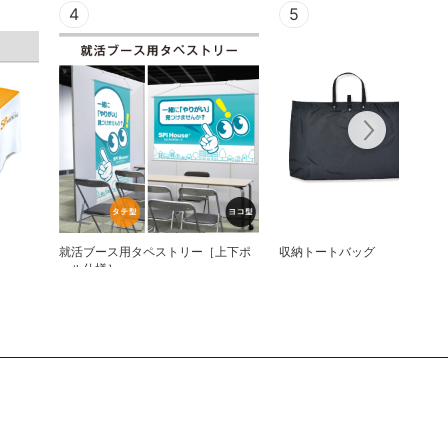
4
5
就活ブース用タペストリー［上下ポ
収納トートバッグ
ール仕様］