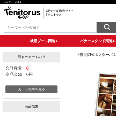
ハンディーパネル
就活ブース関連>
バナースタンド関連>
椅子装飾ツール
バナースタンド各種
テーブル装飾ツール
壁面装飾ツール
床面装飾ツール
収納ツール
セットプラン
X型バナー
ロール式バナー
大型サイズバナー
2WAYバナースタンド
上部開閉式ポスターパ
現在のカートの中
合計数量：
0
商品金額：
0円
カートの中を見る
商品検索