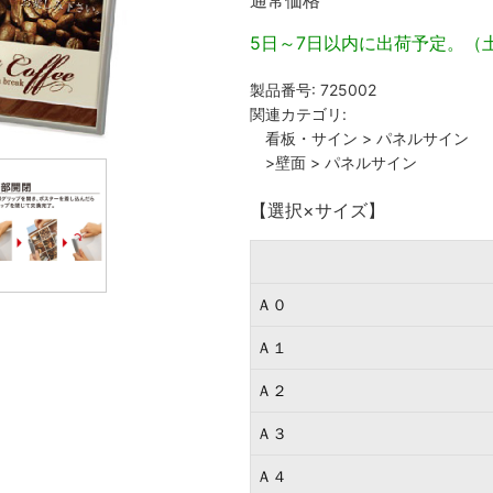
通常価格
5日～7日以内に出荷予定。（
製品番号:
725002
関連カテゴリ:
看板・サイン
>
パネルサイン
>壁面
>
パネルサイン
【選択×サイズ】
Ａ０
Ａ１
Ａ２
Ａ３
Ａ４