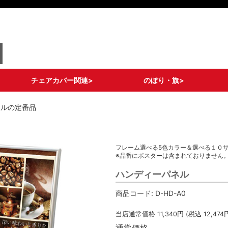
チェアカバー関連>
のぼり・旗>
ロングタイプ
ショートタイプ
ライトタイプ
ポケットタイプ
ドレスアップタイプ
メッシュポケットタイ
チェア備品
ストリームフラッグ
グランドバナー
フィッシュバナー
その他 変形のぼり
通常のぼり各種
既製デザインのぼり
キャリーのぼり/タペ
旗備品/部材
ネルの定番品
プ
ストリー
フレーム選べる5色カラー＆選べる１０
※品番にポスターは含まれておりません
ハンディーパネル
商品コード:
D-HD-A0
当店通常価格
11,340
円 (税込
12,474