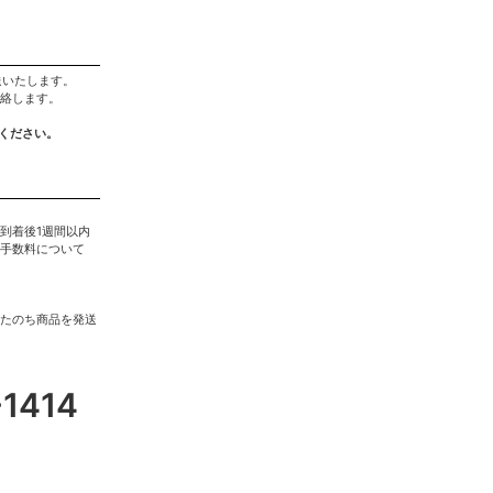
送いたします。
絡します。
ください。
到着後1週間以内
手数料について
たのち商品を発送
-1414