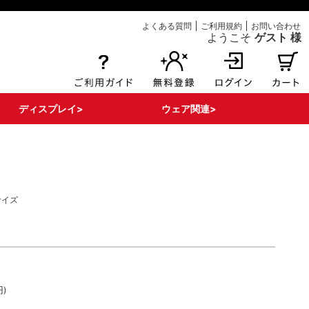
よくある質問
ご利用規約
お問い合わせ
ようこそ
ゲスト 様
ディスプレイ>
ウェア関連>
エアー注入式POP
ボンバルン関連
床面関連
その他ディスプレイ
看板・サイン
POPパーツ・部材
Tシャツ
ポロシャツ
ブルゾン
はっぴ
タンクポップ
マント
サイズ
。
円)