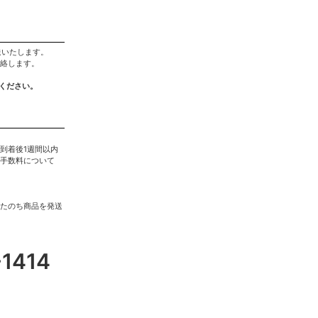
送いたします。
絡します。
ください。
到着後1週間以内
手数料について
たのち商品を発送
-1414