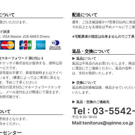
について
配送について
選びいただけます。
通常、ご注文確認後3〜7営業日以内に発
それ以上となる場合は予めメールにてご連
ード決済
A Master JCB AMEX Diners
※宅配業者の指定は出来ませんのでご了承
返品・交換について
(マネーフォワード 掛け払い)
▶ 返品について
ドケッサイ株式会社が提供する、便利な請
返品は不良品のみお受けいたします。商品
ービスです。
に電話にてご連絡ください。返品の送料・
類等提出不要で、新規登録時またはマイペ
は、当社が負担いたします。
います。(審査によってはご希望に添えな
す。予めご了承ください)
▶ 交換について
荷日の翌月5日にマネーフォワードケッサ
返品商品到着確認後、検品させていただい
し、メール送付および郵送にて届きます。
いたします。
利用可能です。
▶ 返品・交換のご連絡先
Tel : 03-5542
ついて
平日 9:30-18:00
手続きとなります。
Mail:
tenitorus@spinno.co.jp
合せください。
ーセンター