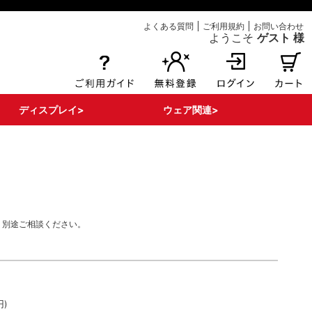
よくある質問
ご利用規約
お問い合わせ
ようこそ
ゲスト 様
ディスプレイ>
ウェア関連>
エアー注入式POP
ボンバルン関連
床面関連
その他ディスプレイ
看板・サイン
POPパーツ・部材
Tシャツ
ポロシャツ
ブルゾン
はっぴ
タンクポップ
マント
。別途ご相談ください。
円)