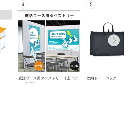
4
5
就活ブース用タペストリー［上下ポ
収納トートバッグ
ール仕様］