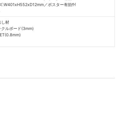
W401xH552xD12mm／ポスター有効ｻｲ
m
出し材
クルボード(3mm)
(0.8mm)