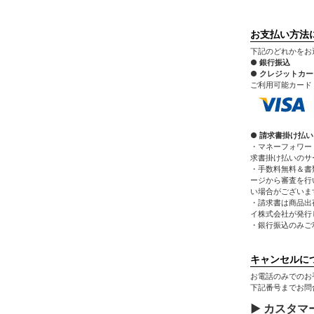
お支払い方法
下記のどれかをお
● 銀行振込
● クレジットカ
ご利用可能カード：VIS
● 請求書掛け払い
・マネーフォワー
求書掛け払いのサ
・手数料無料＆書
ージから審査を行
い場合がございま
・請求書は商品出
イ株式会社が発行
・銀行振込のみご
キャンセルに
お電話のみでのお
下記番号までお問
▶ カスタマ