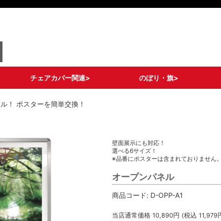
チェアカバー関連>
のぼり・旗>
ロングタイプ
ショートタイプ
ライトタイプ
ポケットタイプ
ドレスアップタイプ
メッシュポケットタイ
チェア備品
ストリームフラッグ
グランドバナー
フィッシュバナー
その他 変形のぼり
通常のぼり各種
既製デザインのぼり
キャリーのぼり/タペ
旗備品/部材
ル！ ポスターを簡単交換！
プ
ストリー
壁面展示にも対応！
選べる6サイズ！
※品番にポスターは含まれておりません
オープンパネル
商品コード:
D-OPP-A1
当店通常価格
10,890
円 (税込
11,979