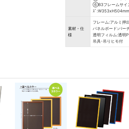
⑥B3フレームサイズ:
ｽﾞ:W353xH504m
フレーム:アルミ押
素材・仕
パネルボード:パーチ
様
透明フィルム:透明PET
吊具･吊りヒモ付